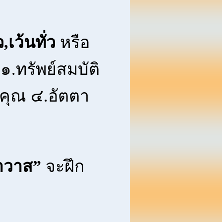
ว,เว้นทั่ว
หรือ
 ๑.ทรัพย์สมบัติ
คุณ ๔.อัตตา
าวาส”
จะฝึก