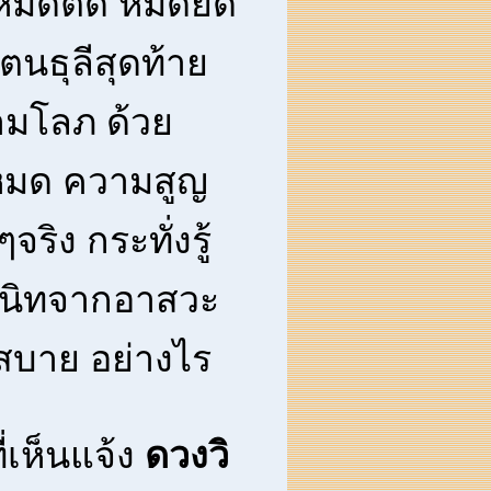
หมดติด หมดยึด
นธุลีสุดท้าย
มโลภ ด้วย
หมด ความสูญ
ริง กระทั่งรู้
งสนิทจากอาสวะ
 สบาย อย่างไร
ี่เห็นแจ้ง
ดวงวิ