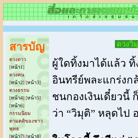
ดวงวิม
สารบัญ
ดวงดาว
ผู้ใดทิ้งมาได้แล้ว ทิ
[
หน้า1
]
ดวงคน
อินทรีย์พละแกร่งกล
[
หน้า2
] [
หน้า3
]
ดวงธรรม
ชนกองเงินเดี๋ยวนี้ ก
[
หน้า4
] [
หน้า5
]
[
หน้า6
]
ว่า “วิมุติ” หลุดไ
กรรมนิยม
ตามคติของชาว
พุทธ
[
หน้า7
] [
หน้า8
]