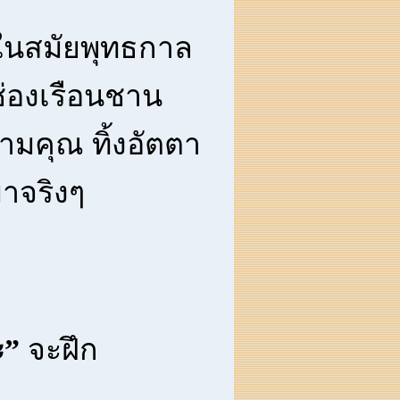
์ในสมัยพุทธกาล
ช่องเรือนชาน
กามคุณ ทิ้งอัตตา
มาจริงๆ
ะ”
จะฝึก