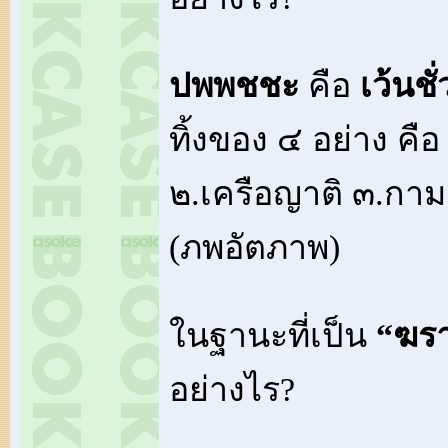
ปพพชชะ
คือ
เว้นชั่
ทิ้งของ ๔ อย่าง คือ
๒.เครือญาติ ๓.กาม
(ภพอัตภาพ)
ในฐานะที่เป็น
“ฆร
อย่างไร?