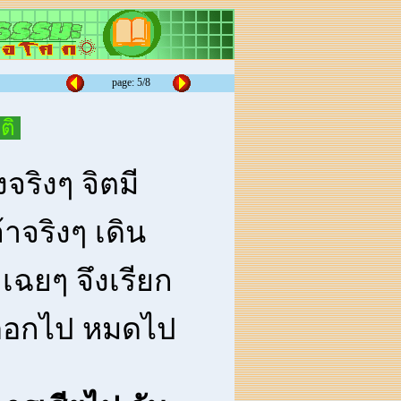
page: 5/8
ุติ
้งจริงๆ จิตมี
้าจริงๆ เดิน
็เฉยๆ จึงเรียก
ป ออกไป หมดไป