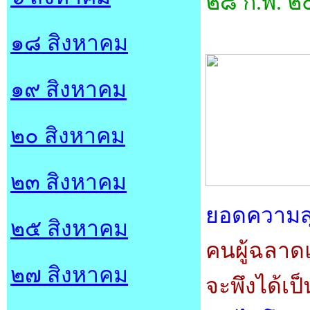
๒๘ ก.พ. ๒
๑๘ สิงหาคม
๑๙ สิงหาคม
๒๐ สิงหาคม
๒๓ สิงหาคม
ยอดความส
๒๕ สิงหาคม
คนผู้ฉลาด
๒๗ สิงหาคม
จะพึงได้เป็