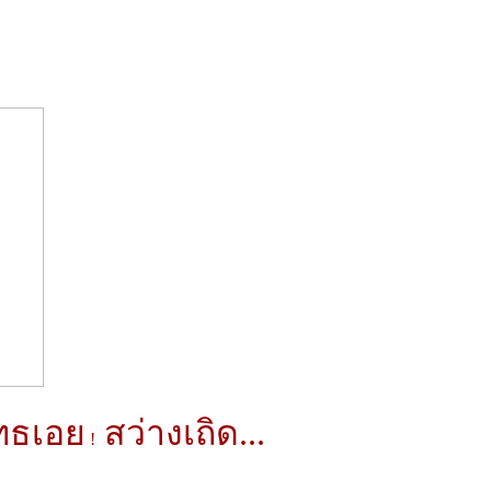
พุทธเอย
สว่างเถิด...
!