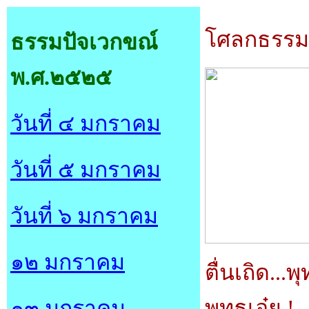
โศลกธรรม
ธรรมปัจเวกขณ์
พ.ศ.๒๕๒๕
วันที่ ๔ มกราคม
วันที่ ๕ มกราคม
วันที่ ๖ มกราคม
๑๒ มกราคม
ตื่นเถิด...
พุทธเอ๋ย
!
๑๓ มกราคม