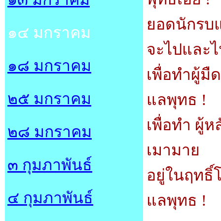
ยอดนักรบแ
๑๔ มกราคม
จะไปและไ
๑๘ มกราคม
เพื่อทำผู้มืด
๒๕ มกราคม
แลพุทธ
!
เพื่อทำ ผู
๒๘ มกราคม
เมามาย
๓ กุมภาพันธ์
อยู่ในฤทธิ์โ
๔ กุมภาพันธ์
แลพุทธ
!