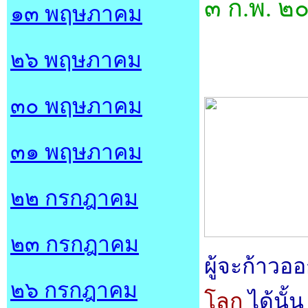
๓ ก.พ. ๒
๑๓ พฤษภาคม
๒๖ พฤษภาคม
๓๐ พฤษภาคม
๓๑ พฤษภาคม
๒๒ กรกฎาคม
๒๓ กรกฎาคม
ผู้จะก้าว
๒๖ กรกฎาคม
โลก
ได้นั้น