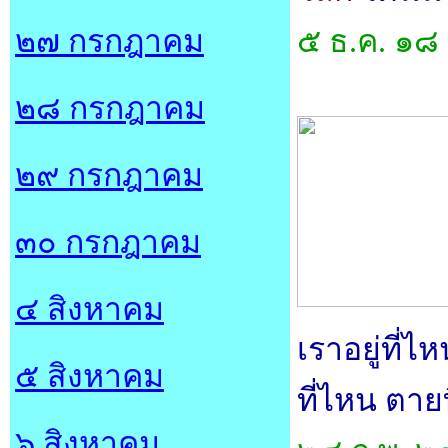
๒๗ กรกฎาคม
๕ ธ.ค. ๑๘
๒๘ กรกฎาคม
๒๙ กรกฎาคม
๓๐ กรกฎาคม
๔ สิงหาคม
เราอยู่ที่ไ
๕ สิงหาคม
ที่ไหน ตายท
๖ สิงหาคม