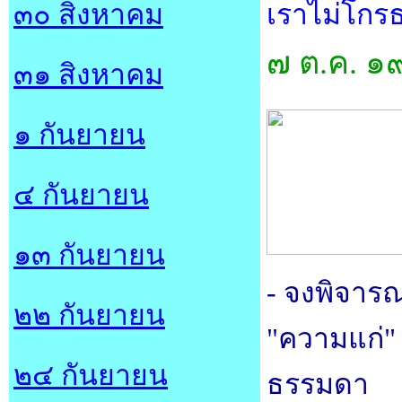
๓๐ สิงหาคม
เราไม่โกร
๗ ต.ค. ๑
๓๑ สิงหาคม
๑ กันยายน
๔ กันยายน
๑๓ กันยายน
- จงพิจารณ
๒๒ กันยายน
"ความแก่" น
๒๔ กันยายน
ธรรมดา