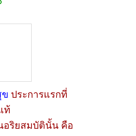
๐
ุข
ประการแรกที่
แท้
นอริยสมบัตินั้น คือ