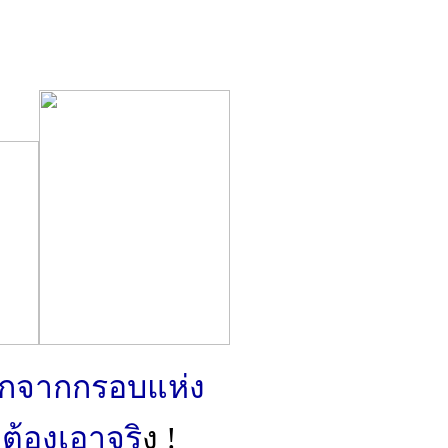
๐
ออกจากกรอบแห่ง
 ต้องเอาจริ
ง !