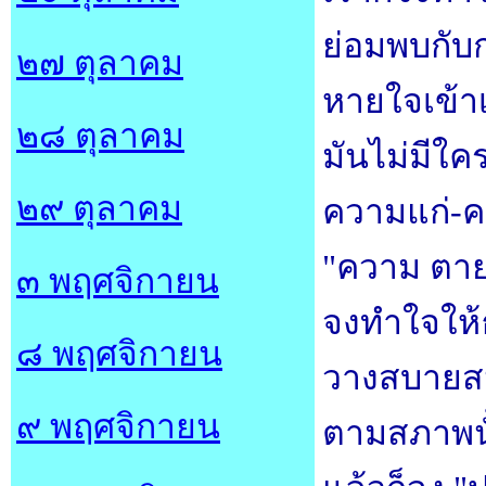
ย่อมพบกับ
๒๗ ตุลาคม
หายใจเข้า
๒๘ ตุลาคม
มันไม่มีใค
๒๙ ตุลาคม
ความแก่-คว
"ความ ตา
๓ พฤศจิกายน
จงทำใจให้
๘ พฤศจิกายน
วางสบายสนิ
๙ พฤศจิกายน
ตามสภาพนั