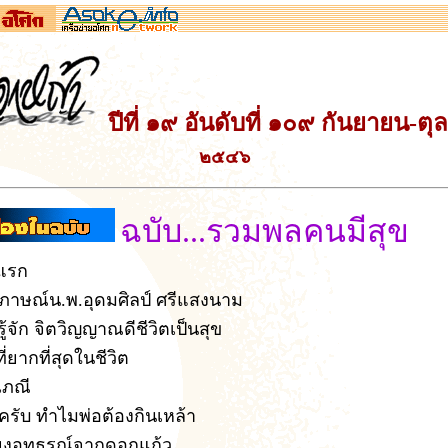
ปีที่ ๑๙ อันดับที่ ๑๐๙ กันยายน-ต
๒๕๔๖
ฉบับ...รวมพลคนมีสุข
แรก
มภาษณ์น.พ.อุดมศิลป์ ศรีแสงนาม
รู้จัก จิตวิญญาณดีชีวิตเป็นสุข
งที่ยากที่สุดในชีวิต
เภณี
ครับ ทำไมพ่อต้องกินเหล้า
ียงอุทธรณ์จากดอกแก้ว