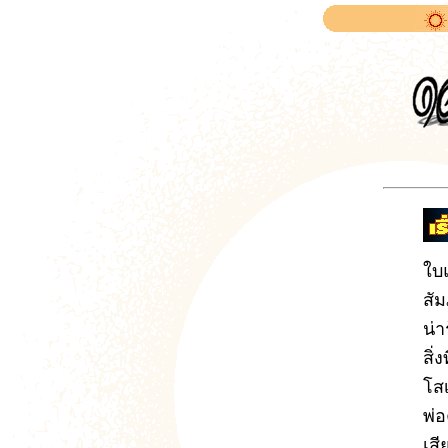
ใบ
สั
น่า
สิ่
โส
พ่อ
เส