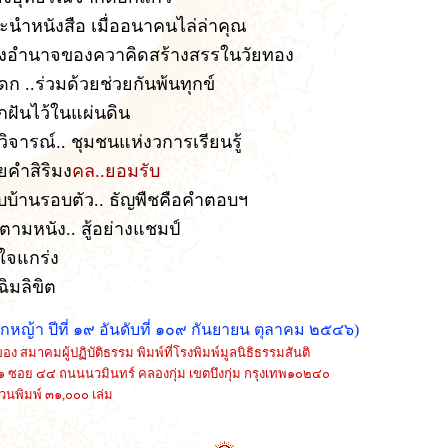
ะนำหนังสือ เมื่ออนาคนไล่ล่าคุณ
ังอำนาจของควาคิดสร้างสรรในวัยทอง
ก ..ร่วมด้วยช่วยกันพ้นทุกข์
กฝันไว้ในแผ่นดิน
ิจารณ์.. ชุมชนแห่งวการเรียนรู้
ยคำสิริมง
คล..ยอมรับ
บบ้านรอบตัว.. ธัญพืชคือคำตอบฯ
ตามหนัง.. สู้อย่างแชมป์
วใจแกร่ง
ฉิมลิขิต
กหญ้า ปีที่ ๑๙ อันดับที่ ๑๐๙ กันยายน ตุลาคม ๒๕๔๖)
ของ สมาคมผู้ปฏิบัติธรรม พิมพ์ที่โรงพิมพ์มูลนิธิธรรมสันติ
๑
ซอย ๔๔
ถนนนวมินทร์ คลองกุ่ม เขตบึงกุ่ม กรุงเทพ๑๐๒๔๐
วนพิมพ์ ๓๑,๐๐๐ เล่ม