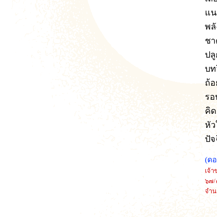
แน
พล
ชาด
ปลู
บทว
ถ้อ
รอ
คิด
หั
ปัจ
(ดอ
เจ้า
๖๗/
จำน