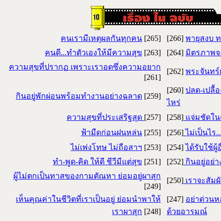
คนเรามีเหตุผลกันทุกคน
[265]
[266]
พายุสงบ ท
คนดี...ทำตัวเองให้มีความสุข
[263]
[264]
มิตรภาพจะ
ความสุขที่ปรากฏ เพราะเราอดซึ่งความอยาก
[262]
พระจันทร์
[261]
[260]
ปลด-เปลื้อ
กินอยู่พักผ่อนพร้อมทำงานอย่างฉลาด
[259]
ไหร
ความสุขที่ประเสริฐสุด
[257]
[258]
แจ่มชัดใน
ฟ้ามืดก่อนฝนหล่น
[255]
[256]
ไม่เป็นไร..
ไม่เพ่งโทษ ไม่ถือสาฯ
[253]
[254]
ได้รับใช้ผู้อ
ทำ-พูด-คิด ให้ดี ชีวีมีแต่สุข
[251]
[252]
กินอยู่อย
ผู้ไม่ตกเป็นทาสของกามตัณหา ย่อมอยู่ผาสุก
[250]
เราจะสัมผั
[249]
เห็นคุณค่าในชีวิตที่เราเป็นอยู่ ย่อมนำพาให้
[247]
อย่าด่วนห
เราผาสุก
[248]
ด้วยอารมณ