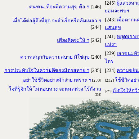
[245]
ผู้แสวงหา
ตน/คน..ที่จะมีความสุข คือ ฯ
[246]
ย่อมจะพบฯ
[243]
เมื่อตากแ
เมื่อได้ต่อสู้ถึงที่สุด จะสำเร็จหรือล้มเหลว ฯ
[244]
แสนสุข
[241]
หยุดพยาย
เพียงคิดจะให้ ฯ
[242]
แห่งฯ
[239]
เอาชนะหัวใ
ควาทสนุกกับความสบาย มิใช่สุข
[240]
ไหร่
การประทับใจในความดีของมิตรสหาย ฯ
[235]
[234]
ความขยันบ
อย่าใช้ชีวิตอย่างมักง่าย เพราะ ฯ
ใช้ชีวิตอย
[233]
[232]
ใจที่รู้จักให้ ไม่หอบหวง จะหมดห่วง ไร้กังวล
เปิดใจให้ก
[229]
[231]