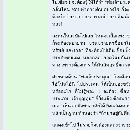
ไปเชียว ! จะต้องรู้ให้ได้ว่า “พ่อเจ้า
กลิ่นไหน ชอบท่าทางเดิน อย่างไร ก็จ
ต้องใจ ต้องตา ต้องอารมณ์ ต้องกลิ่น ต้อง
หละ!
ลงทุนให้สะบัดไปเลย ไหนจะเสื้อแพง 
ก็จะต้องพยายาม ขวนขวายหาซื้อมาให้ได้
ทรัพย์ และเวลา ที่จะต้องไปเดิน ช็อปปิ้
ประดับตบแต่ง หลอกล่อ อวดโฉมกันเลย 
ทาง เพราะต้องการ ให้มันสัมฤทธิ์ผล จะต้
ฝ่ายทางด้าน “พ่อเจ้าประคุณ” ก็เหมือ
ไอ้โน่นไอ้นี่ ไปประเคน ให้เป็นของขว
หรืออะไร ก็ไม่รู้หละ ! จะต้อง ซื้อ
ประเภท “เจ้าบุญทุ่ม” ก็ยิ่งแล้ว ต้องพยา
เธอ” เห็นว่า พึ่งพาอาศัยได้ ยิ่งแสดงค
หลักเป็นฐาน ทำนองว่า “ถ้ามาอยู่กับพี่
แสดงเข้าไป ไม่รวยก็จะต้องแสดงว่ารวย