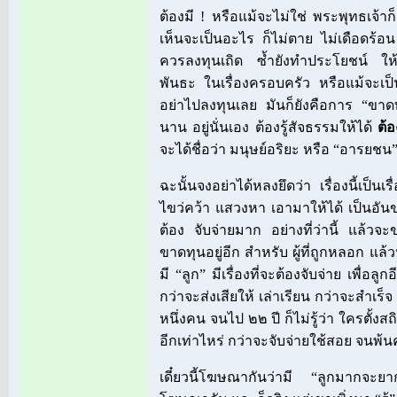
ต้องมี ! หรือแม้จะไม่ใช่ พระพุทธเจ้าก็ต
เห็นจะเป็นอะไร ก็ไม่ตาย ไม่เดือดร้อ
ควรลงทุนเถิด ซ้ำยังทำประโยชน์ ให้
พันธะ ในเรื่องครอบครัว หรือแม้จะเป็น
อย่าไปลงทุนเลย มันก็ยังคือการ “ข
นาน อยู่นั่นเอง ต้องรู้สัจธรรมให้ได้
ต้อ
จะได้ชื่อว่า มนุษย์อริยะ หรือ “อารยชน” 
ฉะนั้นจงอย่าได้หลงยึดว่า เรื่องนี้เป็นเรื
ไขว่คว้า แสวงหา เอามาให้ได้ เป็นอั
ต้อง จับจ่ายมาก อย่างที่ว่านี้ แล้วจ
ขาดทุนอยู่อีก สำหรับ ผู้ที่ถูกหลอก แล้ว
มี “ลูก” มีเรื่องที่จะต้องจับจ่าย เพื่อลู
กว่าจะส่งเสียให้ เล่าเรียน กว่าจะสำเร็
หนึ่งคน จนไป ๒๒ ปี ก็ไม่รู้ว่า ใครตั้งสถ
อีกเท่าไหร่ กว่าจะจับจ่ายใช้สอย จนพ้
เดี๋ยวนี้โฆษณากันว่ามี “ลูกมากจะยา