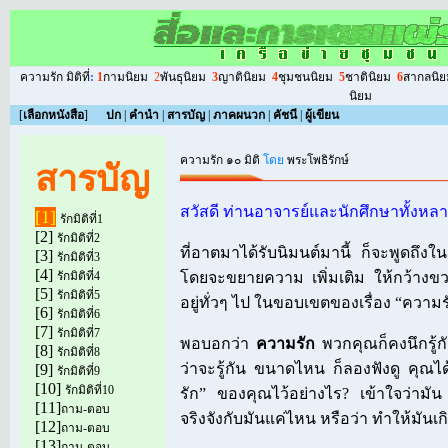
ความรัก มิติที่
:
1
กามนิยม
2
พันธุนิยม
3
ญาตินิยม
4
ชุมชนนิยม
5
ชาตินิยม
6
สากลนิย
นิยม
[
เลือกหนังสือ
]
ปก
|
คำนำ
|
สารบัญ
|
ภาคผนวก
|
คัชนี
|
ผู้เขียน
ความรัก ๑๐ มิติ
โดย
พระโพธิรักษ์
สารบัญ
สวัสดี ท่านอาจารย์และนักศึกษาทั้งหล
[1]
รักมิติที่1
[2]
รักมิติที่2
ที่อาตมาได้รับนิมนต์มานี้ ก็จะพูดถึงในเ
[3]
รักมิติที่3
[4]
รักมิติที่4
โดยจะขยายความ เพิ่มเติม ให้กว้างขวาง
[5]
รักมิติที่5
อยู่ทั่วๆ ไป ในขอบเขตของเรื่อง “ความร
[6]
รักมิติที่6
[7]
รักมิติที่7
พอบอกว่า
ความรัก
พวกคุณก็คงนึกรู้กั
[8]
รักมิติที่8
ว่าจะรู้กัน ขนาดไหน ก็ลองฟังดู คุณ
[9]
รักมิติที่9
[10]
รักมิติที่10
รัก” ของคุณไว้อย่างไร? เข้าใจว่าม
[11]
ถาม-ตอบ
จริงจังกับมันแค่ไหน หรือว่า ทำให้มันเ
[12]
ถาม-ตอบ
[13]
ถาม-ตอบ