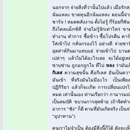
นอกจาก จ่ายสิ่งที่ว่านั้นไปแล้ว เมื่อรัก
นั่นแหละ ขาดทุนอีกนั่นแหละ ตอนนี้จ่
ชาร์จ ! หมดพลังงาน ตั้งไม่รู้ กี่ร้อยกี่พั
ถึงไคลแม็กซ์ที จ่ายไม่รู้จักเท่าไหร่ ข
ทำงาน ทำการ ซื้อข้าว ซื้อโปรตีน คาร์
ใส่เข้าไป กลั่นกรองไว้ อย่างดี จ่ายช
อุตส่าห์กินมาแทบแย่ จ่ายเข้าไป บาน
เปล่าๆ แล้วไม่ได้อะไรเลย จะได้อยู่เห
ซาบซ่าน ถูกอกถูกใจ ที่ไป
หลง
ว่ามัน
กิเลส
ความสุขนั้น คือกิเลส อันเป็นค
มันเข้า ที่จริงมันไม่มีอะไร เป็นเพีย
ปฏิกิริยา แล้วก็จะเกิด การเปลี่ยนแปร
หมด เท่านั้นเอง ท่านเรียกว่า กามารมณ
เป็นสมบัติ ขบวนการสุดท้าย (ถ้าจิตทำ
อาการ “ชัง” ก็ดี ตามที่มันเกิดจริง เป็น
“อุปาทาน”)
คนเราไม่จำเป็น ต้องมีสิ่งนี้ก็ได้ ดังจะ