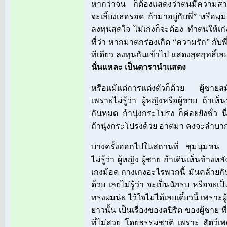
หากว่าจน ก็ต้องแสดงว่าตนมีความสาม
จะเลี้ยงเธอรอด ถ้ามาอยู่กับพี่” หรือมุ
ลงทุนสุดใจ ไม่เก่งก็จะต้อง ทำตนให้เก่
ที่ว่า หากมาตกร่องเกิด “ความรัก” กับพี
ทีเดียว ลงทุนกันเข้าไป แสดงสุดฤทธิ์เ
นั่นแหละ เป็นดารานำแสดง
หรือแม้แต่การแต่งตัวก็ด้วย ผู้ชายสม
เพราะไม่รู้ว่า ผู้หญิงหรือผู้ชาย ถ้าเห
กันหมด ถ้านุ่งกระโปรง ก็ค่อยยังชั่ว นี่
ถ้านุ่งกระโปรงด้วย อาตมา คงจะลำบากใจ
บางครั้งออกไปในสถานที่ ชุมนุมชน พอด
ไม่รู้ว่า ผู้หญิง ผู้ชาย ถ้าเดินเห็นข้าง
เกงม้อด กางเกงอะไรพวกนี้ มันคล้ายกัน
ด้วย เลยไม่รู้ว่า จะเป็นนักรบ หรือจะเป็
ทรงผมน่ะ ไว้ใจไม่ได้เลยเดี๋ยวนี้ เพราะ
ยาวนั้น เป็นเรื่องของสปิริต ของผู้ชาย ที
ที่ไม่สวย โดยธรรมชาติ เพราะ สัตว์เพศ