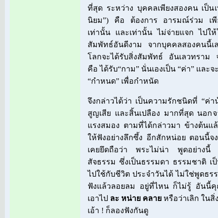
ที่สุด ระหว่าง บุคคลเพียงสองคน เป็น
นิยม”) คือ ต้องการ อารมณ์ร่วม เพียงอ
เท่านั้น และเท่านั้น ไม่จ่ายแจก ไปให้ใ
สัมพัทธ์อันดีงาม จากบุคคลสองคนนี้เล
โลกจะได้รับสิ่งสัมพัทธ์ อันเลวทราม 
คือ ได้รับ“กาม” นั่นเองเป็น “ค่า” และ
“กำหนด” เพื่อกำหนัด
จึงกล่าวได้ว่า เป็นความรักชนิดที่ “ค่าน้
สูญเสีย และสิ้นเปลือง มากที่สุด นอก
แรงสมอง ตามที่ได้กล่าวมา ข้างต้นแล
ให้ฟังอย่างลึกซึ้ง อีกสักหน่อย ตอนนี
เคยยึดถือว่า พระไม่น่า พูดอย่างนี้ ก
สัจธรรม ซึ่งเป็นธรรมดา ธรรมชาติ เป
ไปใช้กับชีวิต ประจำวันได้ ไม่ใช่พูดธรร
ฟังแล้วลอยลม อยู่ที่ไหน ก็ไม่รู้ อันนี
เอาไป
ละ หน่าย คลาย
หรือว่าเลิก ในสิ่
เอ้า ! ก็ลองฟังกันดู