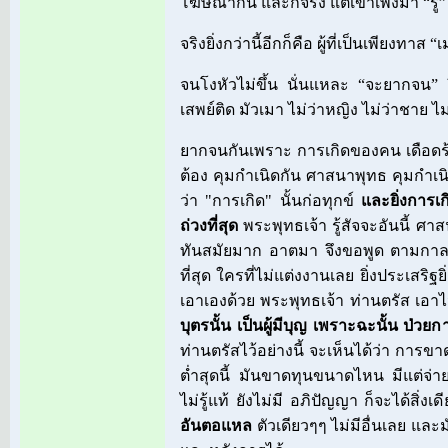
โฆษณากัน และก็จริง แต่เขาเพิ่งมา “รู้”
จริงยิ่งกว่านี้อีกก็คือ ผู้ที่เป็นเพียงทาส 
จนโงหัวไม่ขึ้น นั่นแหละ “จะยากจน” ย
เสพย์ติด มัวเมา ไม่ว่าหญิง ไม่ว่าชาย ไ
ยากจนกันเพราะ การเกิดของคน เดือดร
ต้อง คุมกำเนิดกัน ศาสนาพุทธ คุมกำเน
ว่า "การเกิด" นั้นก่อทุกข์
และยิ่งการเก
ถ่วงที่สุด
พระพุทธเจ้า รู้สัจจะอันนี้ ศาส
ทันสมัยมาก อาตมา จึงขอพูด ตามกาละว
ที่สุด ใครที่ไม่แต่งงานเลย ยิ่งประเสริฐย
เอาเองด้วย พระพุทธเจ้า ท่านตรัส เอาไ
บุตรนั้น เป็นผู้มีบุญ เพราะฉะนั้น ป่วย
ท่านตรัสไว้อย่างนี้ จะเห็นได้ว่า การขาด
ต่ำสุดนี้ มันขาดทุนขนาดไหน มีแต่จ่ายๆๆ
ไม่รู้แท้ ยังไม่มี อภิปัญญา ก็จะได้สิ่ง
อันตอแหล
ตัวเดียวๆๆ ไม่มีอื่นเลย และม