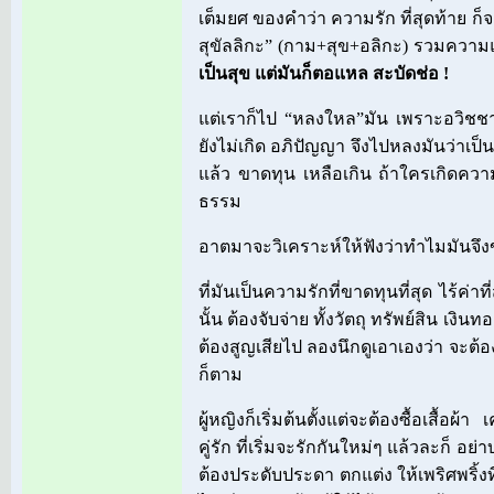
เต็มยศ ของคำว่า ความรัก ที่สุดท้าย ก
สุขัลลิกะ” (กาม+สุข+อลิกะ) รวมความ
เป็นสุข แต่มันก็ตอแหล สะบัดช่อ !
แต่เราก็ไป “หลงใหล”มัน เพราะอวิชชา
ยังไม่เกิด อภิปัญญา จึงไปหลงมันว่าเป็
แล้ว ขาดทุน เหลือเกิน ถ้าใครเกิดควา
ธรรม
อาตมาจะวิเคราะห์ให้ฟังว่าทำไมมันจึ
ที่มันเป็นความรักที่ขาดทุนที่สุด ไร้ค่าท
นั้น ต้องจับจ่าย ทั้งวัตถุ ทรัพย์สิน เง
ต้องสูญเสียไป ลองนึกดูเอาเองว่า จะต้อง
ก็ตาม
ผู้หญิงก็เริ่มต้นตั้งแต่จะต้องซื้อเสื้อผ
คู่รัก ที่เริ่มจะรักกันใหม่ๆ แล้วละก็ อย
ต้องประดับประดา ตกแต่ง ให้เพริศพริ้งท