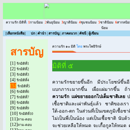
ความรัก มิติที่
:
1
กามนิยม
2
พันธุนิยม
3
ญาตินิยม
4
ชุมชนนิยม
5
ชาตินิยม
6
สากลนิย
นิยม
[
เลือกหนังสือ
]
ปก
|
คำนำ
|
สารบัญ
|
ภาคผนวก
|
คัชนี
|
ผู้เขียน
ความรัก ๑๐ มิติ
โดย
พระโพธิรักษ์
สารบัญ
[1]
รักมิติที่1
มิติที่ ๕
[2]
รักมิติที่2
[3]
รักมิติที่3
[4]
รักมิติที่4
ความรักขยายขึ้นอีก มีประโยชน์ขึ้นอ
[5]
รักมิติที่5
แบกภาระมากขึ้น เผื่อแผ่มากขึ้น ถ้า
[6]
รักมิติที่6
ความรัก แผ่ขยายออกไปเต็มชาติเลย
ป
[7]
รักมิติที่7
[8]
รักมิติที่8
เชื้อชาติและเผ่าพันธุ์แล้ว ชาติของเรา 
[9]
รักมิติที่9
ใต้-ออก-ตก ในส่วนที่เป็นเขตภูมิเชื้อชาต
[10]
รักมิติที่10
ไม่เป็นพี่เป็นน้อง แต่เป็นเชื้อชาติ นับด
[11]
ถาม-ตอบ
[12]
ถาม-ตอบ
จะช่วยเหลือให้หมด จะเกื้อกูลให้หมด ควา
[13]