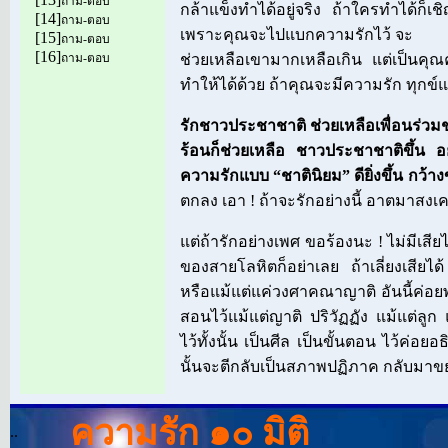
ถาม-ตอบ
กล้าแข็งทำได้อยู่จริง ถ้าใครทำได้ก็เ
[14]
ถาม-ตอบ
เพราะคุณจะไปแบกความรักไว้ จะ
[15]
ถาม-ตอบ
[16]
ถาม-ตอบ
ช่วยเหลือเขามากเหลือเกิน แต่เป็นค
ทำให้ได้ด้วย ถ้าคุณจะมีความรัก ทุกข์แล
รักชาวประชาชาติ ช่วยเหลือเพื่อนร่วม
ร้อนก็ช่วยเหลือ ชาวประชาชาติขึ้น อย่
ความรักแบบ “ชาตินิยม” ดียิ่งขึ้น กว้างข
ตกลง เอา ! ถ้าจะรักอย่างนี้ อาตมาสงเ
แต่ถ้ารักอย่างเพศ ขอร้องนะ ! ไม่มีเสียไ
ของสายโลหิตก็อย่าเลย ถ้าเลี่ยงเสียไ
หรือแม้แต่แค่วงศาคณาญาติ อันนี้ค่อ
สอนไว้แม้แต่ญาติ ปริวัฏฏัง แม้แต่ลู
ไว้ทั้งนั้น เป็นศีล เป็นขั้นตอน ไว้ค่อย
นั้นจะตีกลับเป็นสภาพปฏิภาค กลับมาขยา
ความรัก ๑๐ มิติ
..