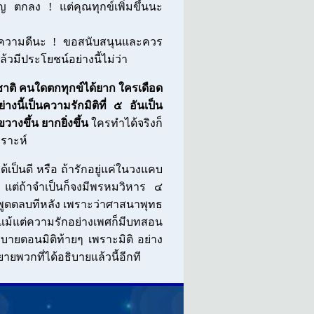
ชิญ ตกลง ! แต่คุณทุกข์เพิ่มขึ้นนะ
ุณความดีนะ ! ขอสนับสนุนและควร
้วมีประโยชน์อย่างนี้ไม่ว่า
ชาติ คนใดตกทุกข์ได้ยาก ใครเดือด
างนี้เป็นความรักมิติที่ ๕ อันเป็น
วางขึ้น ยากยิ่งขึ้น
ใครทำได้จริงก็
คราะห์
ด้เป็นดี หรือ ถ้ารักอยู่แค่ในวงแคบ
ด้ แต่ถ้าจำเป็นก็จงมีพรหมวิหาร ๔
ยพูดตลบทีหลัง เพราะว่าศาสนาพุทธ
ก แม้แต่ความรักอย่างเพศก็มีบทสอน
อธิบายตอนมิติท้ายๆ เพราะมิติ อย่าง
ยพวกที่ได้อธิบายแล้วนี้อีกที