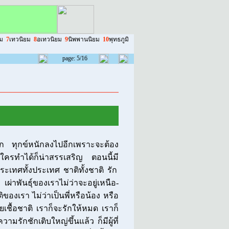
ม
7
เทวนิยม
8
อเทวนิยม
9
นิพพานนิยม
10
พุทธภูมิ
page: 5/16
ีก ทุกข์หนักลงไปอีกเพราะจะต้อง
ใครทำได้ก็น่าสรรเสริญ ตอนนี้มี
ระเทศทั้งประเทศ ชาติทั้งชาติ รัก
เผ่าพันธุ์ของเราไม่ว่าจะอยู่เหนือ-
ิของเรา ไม่ว่าเป็นพี่หรือน้อง หรือ
้วยเชื้อชาติ เราก็จะรักให้หมด เราก็
มรักชักเติบใหญ่ขึ้นแล้ว ก็มีผู้ที่