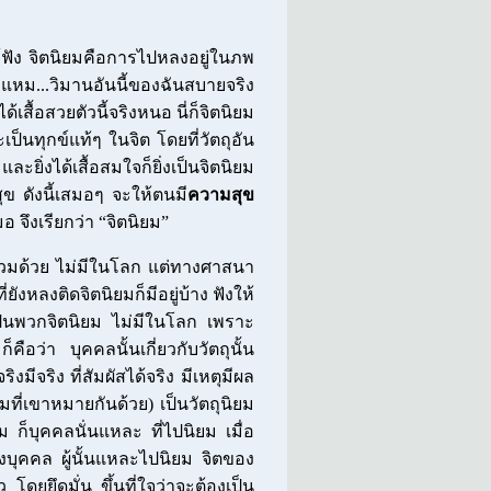
ฟัง จิตนิยมคือการไปหลงอยู่ในภพ
 แหม...วิมานอันนี้ของฉันสบายจริง
้เสื้อสวยตัวนี้จริงหนอ นี่ก็จิตนิยม
เป็นทุกข์แท้ๆ ในจิต โดยที่วัตถุอัน
ะยิ่งได้เสื้อสมใจก็ยิ่งเป็นจิตนิยม
ข ดังนี้เสมอๆ จะให้ตนมี
ความสุข
มอ จึงเรียกว่า “จิตนิยม”
” ร่วมด้วย ไม่มีในโลก แต่ทางศาสนา
่ยังหลงติดจิตนิยมก็มีอยู่บ้าง ฟังให้
่เป็นพวกจิตนิยม ไม่มีในโลก เพราะ
ก็คือว่า บุคคลนั้นเกี่ยวกับวัตถุนั้น
จริงมีจริง ที่สัมผัสได้จริง มีเหตุมีผล
ี่เขาหมายกันด้วย) เป็นวัตถุนิยม
ม ก็บุคคลนั่นแหละ ที่ไปนิยม เมื่อ
บุคคล ผู้นั้นแหละไปนิยม จิตของ
ว โดยยึดมั่น ขึ้นที่ใจว่าจะต้องเป็น