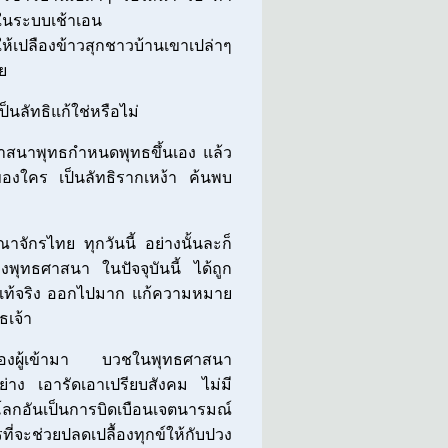
ัดในระบบเช้าเอน
้เปลืองข้าวสุกชาวบ้านเขาเปล่าๆ
ย
ลัทธิแก้ใช่หรือไม่
าสนาพุทธกำหนดพุทธขึ้นเอง แล้ว
้ของใคร เป็นลัทธิรากเหง้า ค้นพบ
ักรไทย ทุกวันนี้ อย่างนั้นละก็
พุทธศาสนา ในปัจจุบันนี้ ได้ถูก
ี่แท้จริง ออกไปมาก แก้ความหมาย
ธเจ้า
่ของผู้เข้ามา บวชในพุทธศาสนา
่อย่าง เอารัดเอาเปรียบสังคม ไม่มี
่วมโลกอันเป็นการบิดเบือนเจตนารมณ์
ี่จะช่วยปลดเปลื้องทุกข์ให้กับปวง