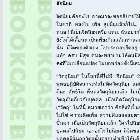
สัจนิยม
จิตนิยมคืออะไร อาตมาจะขออธิบายให้
ในชาติ หลงไป เพ้อ สูบฝิ่นแล้วก็ไป...
หนอ ! นี่เป็นจิตนิยมหรือ แหม..ฉันอยากได
ยังไม่ได้เสื้อนะ เป็นเพียงกิเลสตัณหาและ
นั้น มีจิตของตัวเอง ไปประกอบยึดอยู่ แล
แท้ๆ ครบ มีสุข คนจะพยายามให้ตนมีสุ
คงที่
ไม่เปลี่ยนแปลง ไม่บกพร่อง ดั่งนี้เส
“วัตถุนิยม” ในโลกนี้ที่ไม่มี “จิตนิยม
พุทธปฏิบัติจนกระทั่งไม่ติดวัตถุนิยม แต่ที
ดีนะ ลัทธิใด ที่หลงวัตถุนิยมแล้ว ไม
วัตถุมันเกี่ยวกับบุคคล เมื่อเกิดวัตถุนิยม
(“วัตถุ” ในที่นี้ หมายเอาว่า คือสิ่งที่เป็น
ไม่ใช่ ความคิดเพ้อ ความฝันลอยลมตามท
ขึ้นมา เมื่อเป็นวัตถุนิยมแล้ว ใครไปนิย
บุคคลไปนิยม เอาอะไรไปนิยม ก็จิตของ
บุคคลผู้นั้นถูกวัตถุนั้นครอบงำเข้าให้แล้