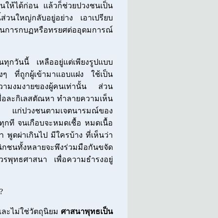
ให้ได้ก่อน แล้วก็ช่วยปวงชนเป็น
้ส่วนใหญ่กลับอยู่อย่าง เอาเปรียบ
นการกบฏหรือทรยศต่ออุดมการณ์
กวันนี้ เหลืออยู่แต่เพียงรูปแบบ
ๆ ที่ถูกผู้เข้ามาแอบแฝง ใช้เป็น
ามงมงายของผู้คนเท่านั้น ส่วน
ปเพื่อละกิเลสตัณหา ทำลายความเห็น
ูล แก่ปวงชนตามเจตนารมณ์ของ
ทุกที จนเกือบจะหมดเชื้อ หมดเนื้อ
า พูดผ่าเกินไป มีใครบ้าง ที่เห็นว่า
สนิกชนทั้งหลายจะพึงร่วมมือกันขจัด
บวรพุทธศาสนา เพื่อความธำรงอยู่
?
และไม่ใช่วัตถุนิยม
ศาสนาพุทธเป็น