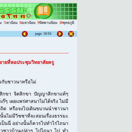
ม
7
เทวนิยม
8
อเทวนิยม
9
นิพพานนิยม
10
พุทธภูมิ
page: 16/16
ายที่หอประชุมวิทยาลัยครู
กับชาวนาหรือไม่
ลสิกขา จิตสิกขา ปัญญาสิกขาแท้ๆ
ก๊ๆ เผยแพร่ศาสนาไม่ได้จริง ไม่มี
เถิด หรือจงไปเดินขบวนนำชาวนา
ไม่มีวิชชาที่จะสอนเรื่องธรรมะ
่เป็นนี่ อย่างนั้นก็ควรไปทำไร่ไถนา
้าวชาวบ้านเปล่าๆ ไปไถนา ไป ทำ