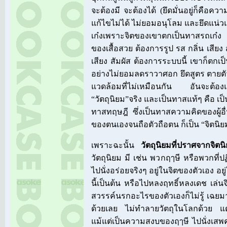
จะต้องมี จะต้องได้ (ยึดมั่นอยู่ก็คือควา
แก้ไขไม่ได้ ไม่ยอมอนุโลม และยึดแน่วแ
เก๋งเพราะจิตของเขาตกเป็นทาสรถเก๋ง 
ของเสื้อสวย ต้องการรูป รส กลิ่น เสียง 
เสียง สัมผัส ต้องการระบบนี้ เขาก็ตกเ
อย่างไม่ยอมลดราวาศอก ยึดสูตร ตายตัว
แวดล้อมที่ไม่เหมือนกัน อันจะต้องแก้ไ
“วัตถุนิยม”จริง และเป็นทาสแท้ๆ คือ 
ทาสทฤษฎี ซึ่งเป็นทาสความคิดของผู้อื
ของตนเองจนถือตัวถือตน ก็เป็น “จิตนิย
เพราะฉะนั้น
วัตถุนิยมที่ปราศจากจิต
วัตถุนิยม มี เช่น พวกฤๅษี หรือพวกที่ปฏ
ไปนั่งอร่อยจริงๆ อยู่ในจิตของตัวเอง อยู
นี้เป็นต้น หรือไปหลงฤทธิ์หลงเดช เล่นจิ
สวรรค์นรกอะไรของตัวเองก็ไม่รู้ เฉยมา
ด้วยเลย ไม่ทำลายวัตถุในโลกด้วย แต
แม้แต่เป็นความสงบของฤๅษี ไปนั่งเสพคว