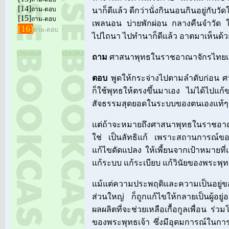
[14]
ถาม-ตอบ
นาก็ดีแล้ว ดีกว่านั่งกินนอนกินอยู่กับว
[15]
ถาม-ตอบ
เพลนอน บ่ายพักผ่อน กลางคืนจำวัด ให
[16]
ถาม-ตอบ
ไปไถนา ไปทำนาก็ดีแล้ว อาตมาเห็นด้ว
ถาม
ศาสนาพุทธในราชอาณาจักรไทยเป็น
ตอบ
พูดให้กระจ่างไปตามลำดับก่อน ศ
ก็ใช้พุทธให้ตรงขึ้นมาเอง ไม่ได้ไปแก
สัจธรรมสุดยอดในระบบของตนเองแท้ๆ
แต่ถ้าจะหมายถึงศาสนาพุทธในราชอาณาจ
ใช่ เป็นลัทธิแก้ เพราะสถานการณ์ของ
แก้ไขดัดแปลง ให้เพี้ยนจากเป้าหมายท
แก้ระบบ แก้ระเบียบ แก้วินัยของพระพุท
แม้แต่ความประพฤติและความเป็นอยู
ส่วนใหญ่ ก็ถูกแก้ไขให้กลายเป็นผู้อยู
ผลผลิตที่จะช่วยเหลือเกื้อกูลเพื่อน ร
ของพระพุทธเจ้า ซึ่งมีอุดมการณ์ในการท