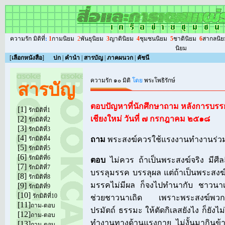
ความรัก มิติที่
:
1
กามนิยม
2
พันธุนิยม
3
ญาตินิยม
4
ชุมชนนิยม
5
ชาตินิยม
6
สากลนิย
นิยม
[
เลือกหนังสือ
]
ปก
|
คำนำ
|
สารบัญ
|
ภาคผนวก
|
คัชนี
ความรัก ๑๐ มิติ
โดย
พระโพธิรักษ์
สารบัญ
ตอบปัญหาที่นักศึกษาถาม หลังการบรรย
[1]
รักมิติที่1
[2]
เชียงใหม่ วันที่ ๗ กรกฎาคม ๒๕๑๘
รักมิติที่2
[3]
รักมิติที่3
[4]
รักมิติที่4
ถาม
พระสงฆ์ควรใช้แรงงานทำงานร่วม
[5]
รักมิติที่5
[6]
รักมิติที่6
ตอบ
ไม่ควร ถ้าเป็นพระสงฆ์จริง มีศี
[7]
รักมิติที่7
บรรลุมรรค บรรลุผล แต่ถ้าเป็นพระสงฆ์เ
[8]
รักมิติที่8
มรรคไม่มีผล ก็จงไปทำนากับ ชาวนา
[9]
รักมิติที่9
[10]
รักมิติที่10
ช่วยชาวนาเถิด เพราะพระสงฆ์พวกนั้น
[11]
ถาม-ตอบ
ปรมัตถ์ ธรรมะ ให้ตัดกิเลสยังไง ก็ยังไม
[12]
ถาม-ตอบ
ทำงานทางด้านแรงกาย ไม่งั้นมากินข
[13]
ถาม-ตอบ