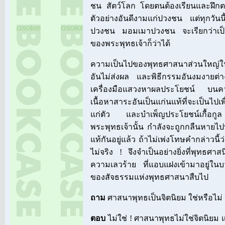
ชน สัตว์โลก โดยตนต้องเรียนและฝึกตน
ตัวอย่างอันดีงามแก่ปวงชน แต่ทุกวันนี
ปวงชน มอมเมาปวงชน จะเรียกว่าเป็
ของพระพุทธเจ้าก็ว่าได้
ความเป็นไปของพุทธศาสนาส่วนใหญ่ในทุ
อันไม่ส่งผล และพิธีกรรมอันงมงายต่าง
เครื่องมือแสวงหาผลประโยชน์ บนคว
เนื้อหาสาระอันเป็นแก่นแท้ที่จะเป็นไ
แก่ตัว และบำเพ็ญประโยชน์เกื้อก
พระพุทธเจ้านั้น กำลังจะถูกกลืนหายไป
แท้กันอยู่แล้ว ถ้าไม่เพ่งโทษคำกล่าวนี้ว่
ไม่จริง ! จึงจำเป็นอย่างยิ่งที่พุทธศา
ความเลวร้าย ที่แอบแฝงเข้ามาอยู่ใน
ของสัจธรรมแห่งพุทธศาสนาสืบไป
ถาม
ศาสนาพุทธเป็นจิตนิยม ใช่หรือไม่ 
ตอบ
ไม่ใช่ ! ศาสนาพุทธไม่ใช่จิตนิยม 