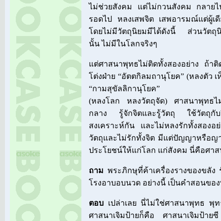
ไม่ช่วยสังคม แต่ไม่กวนสังคม กลายไปเ
รอดไป หลงเสพจิต เสพอารมณ์แต่ผู้เดีย
โดยไม่มีวัตถุนิยมมีได้ดังนี้ ส่วนวัตถุนิ
นั้น ไม่มีในโลกจริงๆ
แต่ศาสนาพุทธไม่ติดทั้งสองอย่าง ถ้าติ
โต่งฝ่าย “อัตตกิลมถานุโยค” (หลงตัว เห็น
“กามสุขัลลิกานุโยค”
(หลงโลก หลงวัตถุจัด) ศาสนาพุทธไม่มี
กลาง รู้จักจิตและรู้วัตถุ ใช้วัตถุก
สงเคราะห์กัน และไม่หลงรักทั้งสองอย่
วัตถุและไม่รักทั้งจิต มีแต่ปัญญาหรือ
ประโยชน์ให้แก่โลก แก่สังคม นี่คือศา
ถาม
พระภิกษุที่ค้าเครื่องรางของขลัง
โรงอาบอบนวด อย่างนี้ เป็นคำสอนของ
ตอบ
เปล่าเลย นี่ไม่ใช่ศาสนาพุทธ พุ
ศาสนาเจิมป้ายก็คือ ศาสนาเจิมป้า