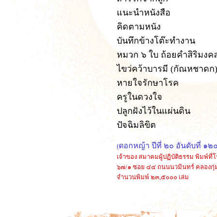
แนะนำหนังสือ
คิดตามหนัง
บันทึกข้างโต๊ะทำงาน
หมวก ๖ ใบ ถ้อยคำสิริมงค
ไขว่คว้าบารมี (กัณหชาดก
หายใจรักษาโรค
ครูในดวงใจ
ปลูกฝังไว้ในแผ่นดิน
ปัจฉิมลิขิต
ดอกหญ้า ปีที่ ๒๐ อันดับที่
(
เจ้าของ สมาคมผู้ปฏิบัติธรรม พิมพ์ที่โ
๖๗/๑
ซอย ๔๔
ถนนนวมินทร์ คลองกุ่
จำนวนพิมพ์ ๒๓,๕๐๐๐ เล่ม