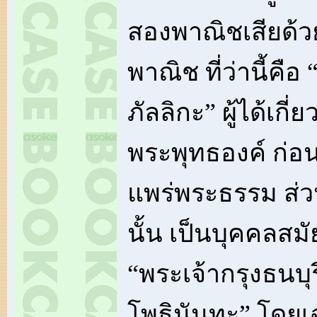
สองพาณิชเสียด้ว
พาณิช ที่ว่านี้คือ
ภัลลิกะ” ผู้ได้เกี่
พระพุทธองค์ ก่อ
แพร่พระธรรม ส่
นั้น เป็นบุคคลสมัย
“พระเจ้ากรุงธนบุ
โพธินันทะ” โดยเ