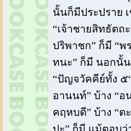
นั้นก็มีประปราย 
“เจ้าชายสิทธัตถะ”
ปริพาชก” ก็มี “พ
ทนะ” ก็มี นอกนั้น
“ปัญจวัคคีย์ทั้ง ๕
อานนท์” บ้าง “อ
คฤหบดี” บ้าง “ตะ
ปะ” ก็มี แม้ตอบว่