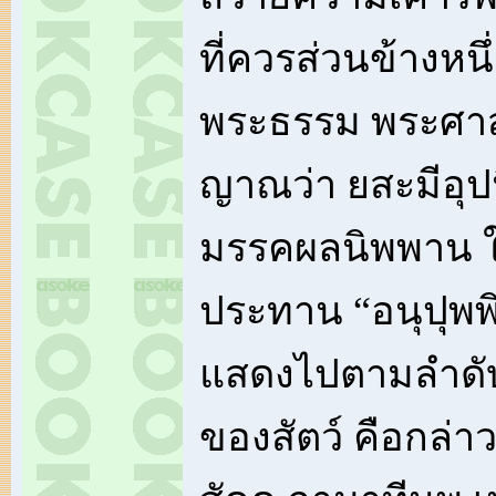
ที่ควรส่วนข้างหนึ่
พระธรรม พระศา
ญาณว่า ยสะมีอุป
มรรคผลนิพพาน ใน
ประทาน “อนุปุพพ
แสดงไปตามลำดับ 
ของสัตว์ คือกล่าว