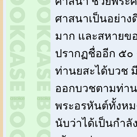
ศาสนา ช่วยพระ
ศาสนาเป็นอย่างด
มาก และสหายของ
ปรากฏชื่ออีก ๕๐ ค
ท่านยสะได้บวช ม
ออกบวชตามท่าน 
พระอรหันต์ทั้งหม
นับว่าได้เป็นกำลั