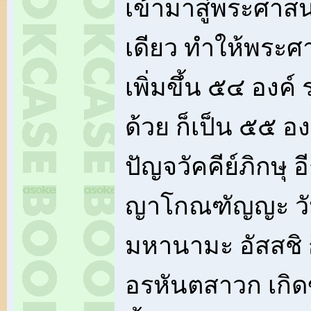
เข้ามาสู่พระศาส
เดียว ทำให้พระ
เพิ่มขึ้น ๕๔ องค
ด้วย ก็เป็น ๕๕ องค
ปัญจวัคคีย์ภิกษุ อ
ญาโกณฑัญญะ วัป
มหานามะ อัสสชิ 
อรหันตสาวก เกิด