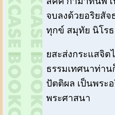
สัคค กามาทีนพ 
จบลงด้วยอริยสัจ
ทุกข์ สมุทัย นิโร
ยสะส่งกระแสจิตไ
ธรรมเทศนาท่านก
ปัตติผล เป็นพระ
พระศาสนา