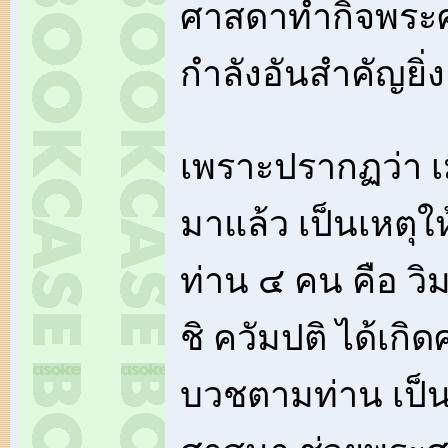
ศาสดาทำกิจพระศ
กำลังอันสำคัญยิ่ง
เพราะปรากฏว่า เ
มาแล้ว เป็นเหตุ
ท่าน ๔ คน คือ วิ
ชิ ควัมปติ ได้เกิ
บวชตามท่าน เป็