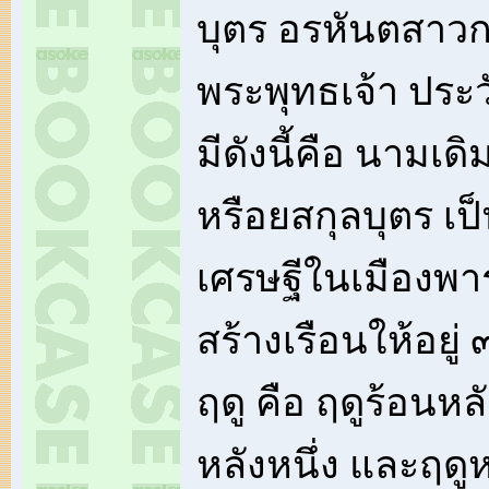
บุตร อรหันตสาวกอ
พระพุทธเจ้า ประว
มีดังนี้คือ นามเดิ
หรือยสกุลบุตร เป
เศรษฐีในเมืองพา
สร้างเรือนให้อยู่
ฤดู คือ ฤดูร้อนหล
หลังหนึ่ง และฤดู