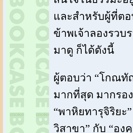
และสำหรับผู้ที่ตอ
ข้าพเจ้าลองรว
มาดู ก็ได้ดังนี้
ผู้ตอบว่า “โกณทั
มากที่สุด มากรอ
“พาหิยทารุจิริยะ
วิสาขา” กับ “อง