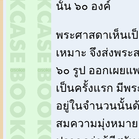
นั้น ๖๐ องค์
พระศาสดาเห็นเป
เหมาะ จึงส่งพร
๖๐ รูป ออกเผยแ
เป็นครั้งแรก มีพ
อยู่ในจำนวนนั้นด
สมความมุ่งหมายเ