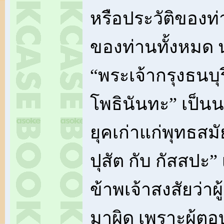
หรือประวัติของท่
ของท่านทั้งหมด
“พระเจ้ากรุงธนบุร
โพธินันทะ” เป็น
ยุคเก่าแก่พุทธสมัย
ปุสัต กับ กัสสปะ” เ
ข้าพเจ้าสงสัยว่า
มาผิด เพราะผู้ตอบ