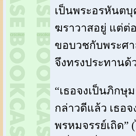
เป็นพระอรหันตบุค
ฆราวาสอยู่ แต่ต่
ขอบวชกับพระศา
จึงทรงประทานด้
“เธอจงเป็นภิกษุ
กล่าวดีแล้ว เธอ
พรหมจรรย์เถิด” (