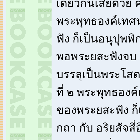
เดียวกันเสียด้วย 
พระพุทธองค์เทศ
ฟัง ก็เป็นอนุปุพพิ
พอพระยสะฟังจบ 
บรรลุเป็นพระโสด
ที่ ๒ พระพุทธองค
ของพระยสะฟัง ก็เ
กถา กับ อริยสัจสี่