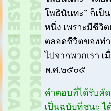
โพธินันทะ” ก็เป็นผู
หนึ่ง เพราะมีชีวิ
ตลอดชีวิตของท่านผู
ไปจากพวกเรา เมื
พ.ศ.๒๕๐๕
คำตอบที่ได้รับคัด
เป็นฉบับที่ชนะ ไ