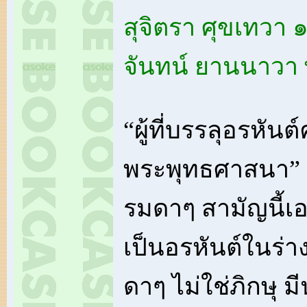
สุจิตรา ศุขเทวา
จันทน์ ยานนาวา พ
“ผู้ที่บรรลุอรหัน
พระพุทธศาสนา”
รมดาๆ สามัญนี้เอ
เป็นอรหันต์ในร
ดาๆ ไม่ใช่ภิกษุ ม