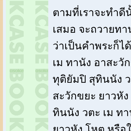
ตามที่เราจะทำดีนั
เสมอ จะถวายทานแ
ว่าเป็นคำพระก็ได้ด
เม ทานัง อาสะวัก
ทุติยัมปิ สุทินนัง
สะวักขยะ ยาวหัง โ
ทินนัง วตะ เม ท
ยาวหัง โหตุ หรือ