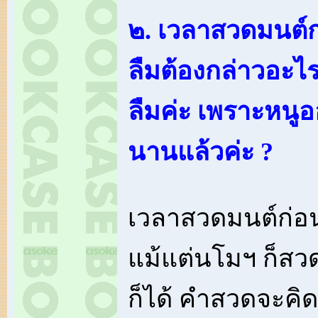
๒. เวลาสวดมนต์ก
ลืมต้องกล่าวอะไ
ลืมค่ะ เพราะหนู
นานแล้วค่ะ ?
เวลาสวดมนต์ก่อน
แม้แต่นโมฯ ก็ส
ก็ได้ คำสวดจะคิดเ