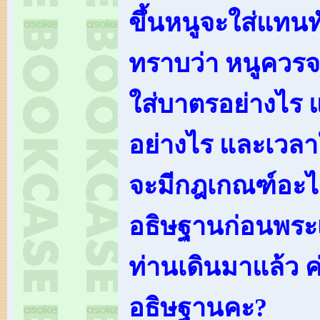
ขึ้นหนูจะใส่แทนทั
ทราบว่า หนูควร
ใส่บาตรอย่างไร
อย่างไร และเวล
จะมีกฎเกณฑ์อะไ
อธิษฐานก่อนพระ
ท่านเดินมาแล้ว ค
อธิษฐานคะ?