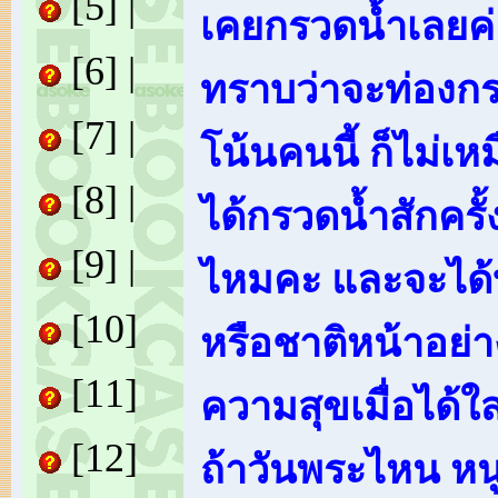
[5]
|
เคยกรวดน้ำเลยค่
[6]
|
ทราบว่าจะท่องก
[7]
|
โน้นคนนี้ ก็ไม่เห
[8]
|
ได้กรวดน้ำสักครั
[9]
|
ไหมคะ และจะได้บ
[10]
หรือชาติหน้าอย่า
[11]
ความสุขเมื่อได้ใส
[12]
ถ้าวันพระไหน หนูไม