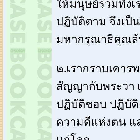
ให้มนุษย์รวมที้ง
ปฏิบัติตาม จึงเป็
มหากรุณาธิคุณล้น
๒.เรากราบเคารพ 
สัญญากับพระว่า เ
ปฏิบัติชอบ ปฏิบัต
ความดีแห่งตน แ
แก่โลก