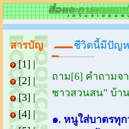
สารบัญ
ชีวิตนี้มีปัญห
[1]
|
ถาม[6] คำถามจา
[2]
|
ชาวสวนสน” บ้า
[3]
|
[4]
|
๑. หนูใส่บาตรทุก