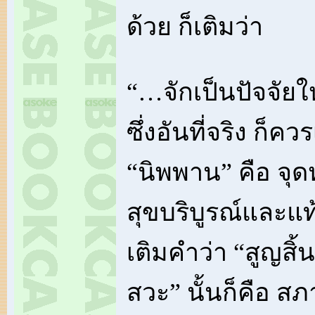
ด้วย ก็เติมว่า
“…จักเป็นปัจจัยใ
ซึ่งอันที่จริง ก็ค
“นิพพาน” คือ จุ
สุขบริบูรณ์และแท้
เติมคำว่า “สูญสิ
สวะ” นั้นก็คือ ส