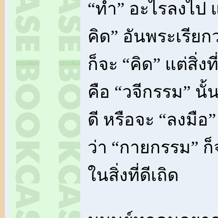
“ทำ” อะไรลงไป แ
คิด” อันพระเรีย
ก็จะ “คิด” แต่สิ่งท
คือ “วจีกรรม” นั้น
ดี หรือจะ “ลงมือ
ว่า “กายกรรม” ก็
ในสิ่งที่ดีเถิด