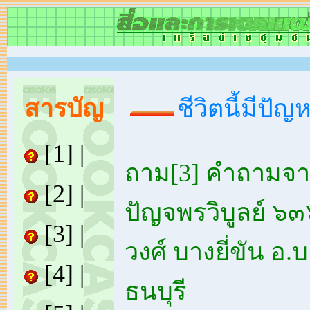
สารบัญ
ชีวิตนี้มีปัญห
[1]
|
ถาม[3] คำถามจาก
[2]
|
ปัญจพรวิบูลย์ ๖๓
[3]
|
วงศ์ บางยี่ขัน อ
[4]
|
ธนบุรี