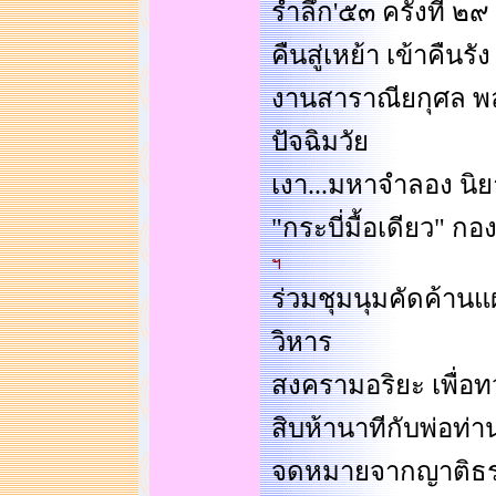
รำลึก'๕๓ ครั้งที่ ๒๙
คืนสู่เหย้า เข้าคืนรัง
งานสาราณียกุศล พลต
ปัจฉิมวัย
เงา...มหาจำลอง นิ
"กระบี่มื้อเดียว" ก
ฯ
ร่วมชุมนุมคัดค้านแผ
วิหาร
สงครามอริยะ เพื่อท
สิบห้านาทีกับพ่อท่า
จดหมายจากญาติธ