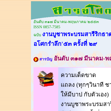
อันดับ ๓๑๗ มีนาคม-พฤษภาคม ๒๕๕๓
ISSN 0857-7585
งานบูชาพระบรมสารีริกธาต
ฉบับ
อโศกรำลึก'๕๓ ครั้งที่ ๒๙
อันดับ ๓๑๗ มีนาคม-
สารบัญ
ความเด็ดขาด
แถลง (ทุกๆวินาที 
ให้มีบาป กับตัวเอง)
งานบูชาพระบรมสารี