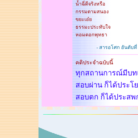
น้ำฉี่ดีจริงหรือ
กรรมตามสนอง
ขยะเอ๋ย
ธรรมะประทับใจ
หอมดอกพุทธา
- สารอโศก อันดับที
คติประจำฉบับนี้
ทุกสถานการณ์มีบท
สอบผ่าน ก็ได้ประโย
สอบตก ก็ได้ประสพ